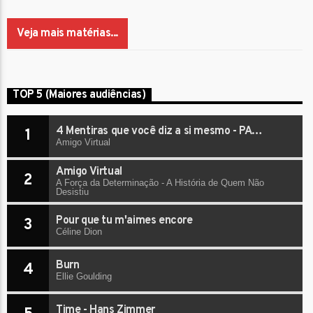
Veja mais matérias...
TOP 5 (Maiores audiências)
4 Mentiras que você diz a si mesmo - PARE
1
AGORA
Amigo Virtual
Amigo Virtual
2
A Força da Determinação - A História de Quem Não
Desistiu
Pour que tu m'aimes encore
3
Céline Dion
Burn
4
Ellie Goulding
Time - Hans Zimmer