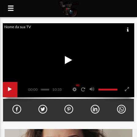
Nome da sua TV
HD
00:00
10:35