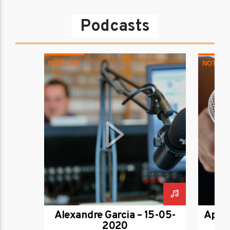
Podcasts
NOTÍCIAS
NOTÍCI
Alexandre Garcia – 15-05-
Aplic
2020
a