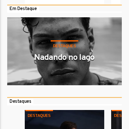
ed
Em Destaque
DESTAQUES
Nadando no lago
Destaques
DESTAQUES
DESTA